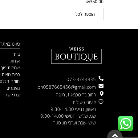
₪
350.00
הוספה לסל
ניווט באתר
בית
אודות
שמיכות פוך
כרית נוצות א
073-3744935
חומרי הגלם
bh0587665456@gmail.com
מאמרים
רחוב בר כוכבא 1, חיפה
צרו קשר
שעות פעילות:
ראשון, רביעי 9.30-14.00
שני, שלישי, חמישי 9.00-14.00
שישי-שבת וערבי חג סגור
גלילה