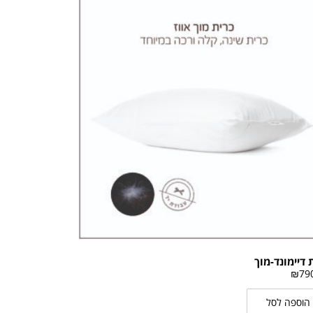
 דיימונד-מוך
₪
79
הוספה לסל