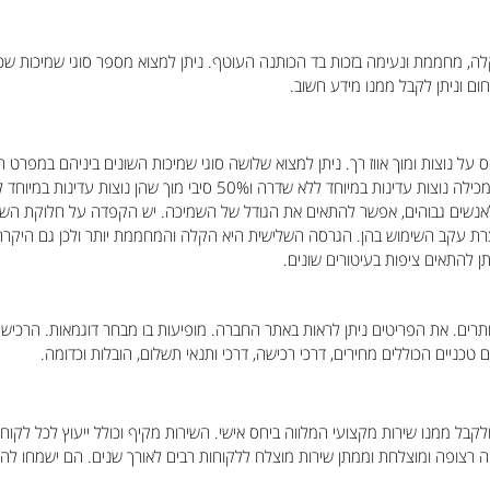
לה, מחממת ונעימה בזכות בד הכותנה העוטף. ניתן למצוא מספר סוגי שמיכות שכולן
חום וניתן לקבל ממנו מידע חשוב.
 על נוצות ומוך אווז רך. ניתן למצוא שלושה סוגי שמיכות השונים ביניהם במפרט ה
עם שדרה קשה. השנייה כוללת מילוי של 50% פלומת אווז המכילה נוצות עדינו
 לאנשים גבוהים, אפשר להתאים את הגודל של השמיכה. יש הקפדה על חלוקת השטח ל
ת עקב השימוש בהן. הגרסה השלישית היא הקלה והמחממת יותר ולכן גם היקרה שבינ
ן להתאים ציפות בעיטורים שונים.
ותרים. את הפריטים ניתן לראות באתר החברה. מופיעות בו מבחר דוגמאות. הרכישה
כניים הכוללים מחירים, דרכי רכישה, דרכי ותנאי תשלום, הובלות וכדומה.
קבל ממנו שירות מקצועי המלווה ביחס אישי. השירות מקיף וכולל ייעוץ לכל לקוח מת
שייה רצופה ומוצלחת וממתן שירות מוצלח ללקוחות רבים לאורך שנים. הם ישמחו