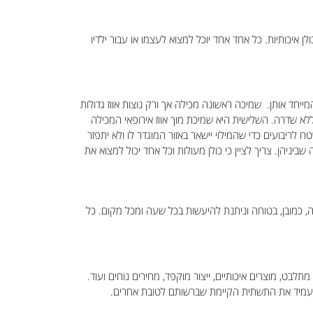
 איכותיות. כל אחד אחד יוכל למצוא לעצמו או עבור ילדיו
מייחד אותן. שמיכה ראשונה מכילה אך ורק נוצות אווז גדולות
ת במיוחד ללא שדרה ו50% סיבי מוך שהן נוצות עדינות במיוחד ללא שדרה. השלישית היא שמיכת מוך אווז אירופאי המכילה
ריבועים כדי שהמילוי יישאר באזור המוגדר לו ולא יתפזר
יהן. צריך לציין כי כולן מעולות וכל אחד יכול למצוא את
, כמובן, בטוחה וניתנת להיעשות בכל שעה ומכל מקום. כל
לבט, מוצרים איכותיים, ייצור מוקפד, מחירים נוחים ועוד.
 להעמיד את התשתית הקיימת שברשותם לטובת אחרים.