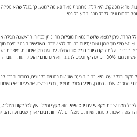
נות שהיא מספקת. היא קלה, מחממת מאוד ונעימה למגע. כך בגלל שהיא מכילה מילו
וסק בתחום וניתן לקבל ממנו מידע רלוונטי.
 החדר. ניתן למצוא שלוש דוגמאות מובילות מהן ניתן לבחור. הראשונה מכילה אך 
של 50% פלומת אווז הכוללת נוצות עדינות במיוחד ללא שדרה ו50% סיבי מוך שהן נוצות עדינות במיוחד ללא שדרה
רריים. עלותה יקרה יותר בגלל סוג המילוי. עם זאת כולן איכותיות, מיוצרות בעבוד
שובה בעת שינה עמוקה וארוכה.
ום ובכל שעה. היא, כמובן מונעת שוטטות בחנויות בקניונים, רחובות ומרכזי קני
י המפרט שלהן. כמו כן, מידע הכולל מחירים, דרכי רכישה, אמצעי ותנאי תשלום, 
קבל ממנו שירות מקצועי עם יחס אישי. הוא מקיף וכולל ייעוץ לכל לקוח מתלבט, מוצ
ייה רצופה ואיכותית, ממתן שירותים מוצלחים ללקוחות רבים לאורך שנים ועוד. ה