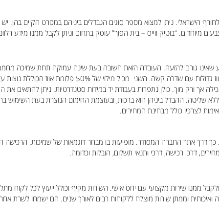
 לחורף הישראלי. ניתן למצוא מספר סוגים הנבדלים ביניהם במפרט הקיים בהן. י
עים מיוחדים. “בוטיק ווייס – בית הפוך” עוסק בתחום וניתן לקבל ממנו מידע רלוונט
 מגיעה עם בד 100% כותנה נעים למגע שאינו גורם להזעה. העובדה הזאת חשובה בעת שינה עמוקה תחת
כילה אך ורק מוך. כולן נתפרות בעבודת יד במידות סטנדרטיות. ניתן להתאים את
זר ללא שליטה. ההבדל ביניהן הוא ברכות, ובעוצמת החימום הנוצרת בעת השימוש
אימות לצרכיו כולל מבחינת המחירים.
 כך דרך אתר החברה המסודר. מופיעות בו מבחר דוגמאות של שמיכות. הרכישה ה
ירים, דרכי רכישה, דרכי ותנאי תשלום, הובלות וכדומה.
קבל ממנו שירות מקצועי עם יחס אישי. השירות מקיף וכולל ייעוץ לכל לקוח מתלבט, 
ה ואיכותית וממתן שירות מוצלח ללקוחות רבים לאורך שנים. הם ישמחו לשרת אחרי