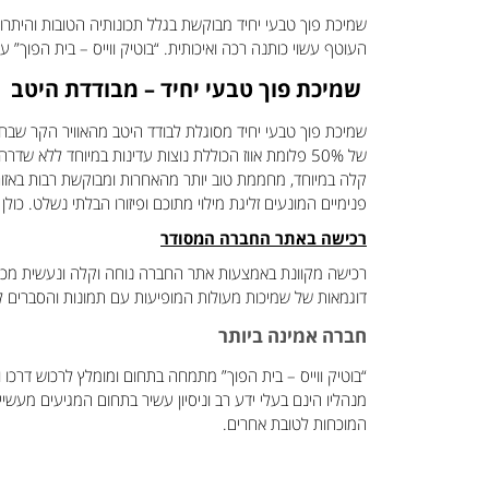
שמיכת פוך טבעי יחיד מבוקשת בגלל תכונותיה הטובות והיתרו
העוטף עשוי כותנה רכה ואיכותית. “בוטיק ווייס – בית הפוך” ע
שמיכת פוך טבעי יחיד – מבודדת היטב
שמיכת פוך טבעי יחיד מסוגלת לבודד היטב מהאוויר הקר שבחלל
קלה במיוחד, מחממת טוב יותר מהאחרות ומבוקשת רבות באזורים ה
פנימיים המונעים זליגת מילוי מתוכם ופיזורו הבלתי נשלט. כולן עשויות מבד 100% כותנה קל ונעים למגע. הוא אינו גורם להזעת העור. העובדה הזאת ח
רכישה באתר החברה המסודר
רכישה מקוונת באמצעות אתר החברה נוחה וקלה ונעשית מכל מק
דוגמאות של שמיכות מעולות המופיעות עם תמונות והסברים לגב
חברה אמינה ביותר
“בוטיק ווייס – בית הפוך” מתמחה בתחום ומומלץ לרכוש דרכו ול
מנהליו הינם בעלי ידע רב וניסיון עשיר בתחום המגיעים מעש
המוכחות לטובת אחרים.