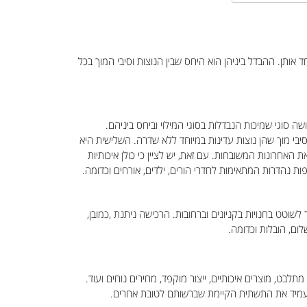
אותן. ההבדל ביניהן הוא היחס שבין הנוצות וסיבי המוך בכל
ה סוגי שמיכות הנבדלות בסוגי המילוי וביחס ביניהם.
שונה מכילה אך ורק נוצות אווז גדולות עם שדרה קשה. השנייה מילוי של 50% פלומת אווז המכילה נוצות עדינות במיוחד ללא שדרה ו50% סיבי מוך שהן נוצות עדינות במיוחד ללא שדרה. השלישית היא
האחרונות המשובחות. עם זאת, יש לציין כי כולן איכותיות
פות נהדרות המתאימות לחדרי הורים, ילדים, אורחים וכדומה.
וטט בחנויות בקניונים וברחובות. הרכישה ניתנת ,כמובן,
ום, הובלות וכדומה.
לבט, מוצרים איכותיים, ייצור מוקפד, מחירים נוחים ועוד.
 להעמיד את התשתית הקיימת שברשותם לטובת אחרים.