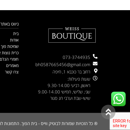
ניווט באתר
בית
אודות
שמיכות פוך
כרית נוצות א
073-3744935
חומרי הגלם
bh0587665456@gmail.com
מאמרים
רחוב בר כוכבא 1, חיפה
צרו קשר
שעות פעילות:
ראשון, רביעי 9.30-14.00
שני, שלישי, חמישי 9.00-14.00
שישי-שבת וערבי חג סגור
גלילה
לראש
® כל הזכויות שמורות לבוטיק ווייס - בית הפוך. התמונות 
העמוד