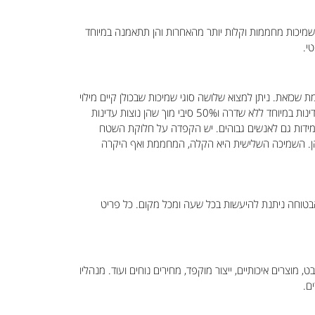
ש שמיכות מחממות וקלות יותר מהאחרות והן תתאמנה במיוחד
י.
 שמיכה מחממת שכזאת. ניתן למצוא שלושה סוגי שמיכות שבכולן קיים מילוי
של סוגי נוצות ומוך אווז רך. הסוג הראשון מכיל אך ורק נוצות אווז גדולות עם שדרה קשה. השני מכיל מילוי של 50% פלומת אווז הכוללת נוצות עדינות במיוחד ללא שדרה ו50% סיבי מוך שהן נוצות עדינות
 המידות גם לאנשים גבוהים. יש הקפדה על חלוקת השטח
 בהן. השמיכה השלישית היא הקלה, המחממת ואף היקרה
בטוחה ניתנת להיעשות בכל שעה ומכל מקום. כל פריט
מוצרים איכותיים, ייצור מוקפד, מחירים נוחים ועוד. מנהליו
ם.