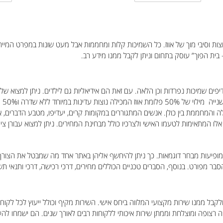
ות וסיבי מוך של אווז. כל השמיכות קלות ומחממות אבל מעט שונות במפרט המייחד 
– בית הפוך” עוסק בתחום וניתן לקבל ממנו מידע רב.
יפים שמיכות נפרדות וכן הלאה. עם זאת הם אידיאליות גם לילדים. ניתן למצוא שלוש
הרא
 והמחממת בין כולן. אנשים המתגוררים במקומות קרים, יעדיפו, מטבע הדברים, את 
 אלו המתאימות לטעמו האישי ולצרכיו כולל מבחינת המחירים. ניתן למצוא עבורן צי
ופיעות מבחר דוגמאות. כך ניתן להיחשף אליהן באתר אחד מה שמבטל את הצורך לש
ר מפורט. בנוסף, הסברים טכניים הכוללים מחירים, דרכי רכישה, דרכי ותנאי תשל
קבל ממנו שירות מקצועי המלווה ביחס אישי. השירות מקיף וכולל ייעוץ לכל לקוח מת
ייה רצופה ומוצלחת וממתן שירות איכותי ללקוחות רבים לאורך שנים. הם ישמחו