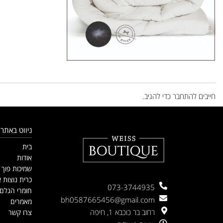
השארת תגובה
חייבים
להתחבר
כדי להגיב.
ניווט באתר
בית
אודות
שמיכות פוך
כרית נוצות א
073-3744935
חומרי הגלם
bh0587665456@gmail.com
מאמרים
רחוב בר כוכבא 1, חיפה
צרו קשר