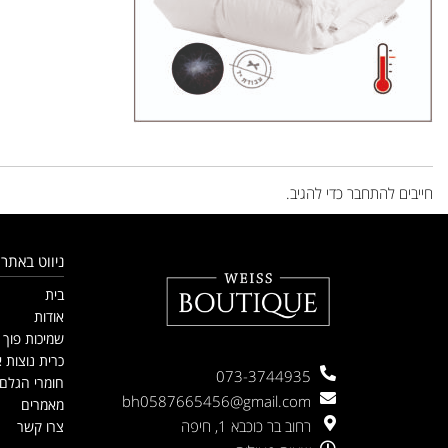
השארת תגובה
חייבים
להתחבר
כדי להגיב.
ניווט באתר
בית
אודות
שמיכות פוך
כרית נוצות א
073-3744935
חומרי הגלם
bh0587665456@gmail.com
מאמרים
רחוב בר כוכבא 1, חיפה
צרו קשר